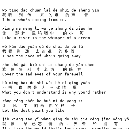
wǒ tīng dào chuán lái de shuí de shēng yīn 

我 听   到  传    来  的 谁   的 声    音  

I hear who's coming from me.

xiàng nà mèng lǐ wū yè zhōng dì xiǎo hé 

像    那 梦   里 呜 咽 中    的 小   河 

Like a river in the whimper of a dream

wǒ kàn dào yuǎn qù de shuí de bù fá 

我 看  到  远   去 的 谁   的 步 伐 

I see the pace of who's going away

zhē zhù gào bié shí āi shāng de yǎn shén 

遮  住  告  别  时  哀 伤    的 眼  神   

Cover the sad eyes of your farewell

bù míng bai de shì wèi hé nǐ qíng yuàn 

不 明   白  的 是  为  何 你 情   愿   

What you don't understand is why you'd rather

ràng fēng chén kè huà nǐ de yàng zi 

让   风   尘   刻 画  你 的 样   子 

Let the dust paint you like

jiù xiàng záo yǐ wàng qíng de shì jiè céng jīng yōng yǒ
就  像    早  已 忘   情   的 世  界  曾   经   拥   有  

It's like the world that's long since forgotten once ha