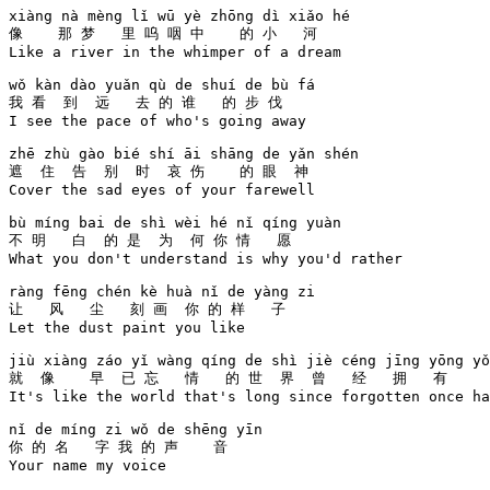
xiàng nà mèng lǐ wū yè zhōng dì xiǎo hé 

像    那 梦   里 呜 咽 中    的 小   河 

Like a river in the whimper of a dream

wǒ kàn dào yuǎn qù de shuí de bù fá 

我 看  到  远   去 的 谁   的 步 伐 

I see the pace of who's going away

zhē zhù gào bié shí āi shāng de yǎn shén 

遮  住  告  别  时  哀 伤    的 眼  神   

Cover the sad eyes of your farewell

bù míng bai de shì wèi hé nǐ qíng yuàn 

不 明   白  的 是  为  何 你 情   愿   

What you don't understand is why you'd rather

ràng fēng chén kè huà nǐ de yàng zi 

让   风   尘   刻 画  你 的 样   子 

Let the dust paint you like

jiù xiàng záo yǐ wàng qíng de shì jiè céng jīng yōng yǒ
就  像    早  已 忘   情   的 世  界  曾   经   拥   有  

It's like the world that's long since forgotten once ha
nǐ de míng zi wǒ de shēng yīn 

你 的 名   字 我 的 声    音  

Your name my voice
