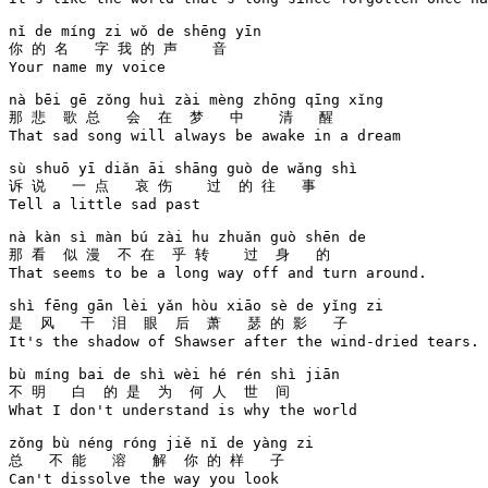
nǐ de míng zi wǒ de shēng yīn 

你 的 名   字 我 的 声    音  

Your name my voice

nà bēi gē zǒng huì zài mèng zhōng qīng xǐng 

那 悲  歌 总   会  在  梦   中    清   醒   

That sad song will always be awake in a dream

sù shuō yī diǎn āi shāng guò de wǎng shì 

诉 说   一 点   哀 伤    过  的 往   事  

Tell a little sad past

nà kàn sì màn bú zài hu zhuǎn guò shēn de 

那 看  似 漫  不 在  乎 转    过  身   的 

That seems to be a long way off and turn around.

shì fēng gān lèi yǎn hòu xiāo sè de yǐng zi 

是  风   干  泪  眼  后  萧   瑟 的 影   子 

It's the shadow of Shawser after the wind-dried tears.

bù míng bai de shì wèi hé rén shì jiān 

不 明   白  的 是  为  何 人  世  间   

What I don't understand is why the world

zǒng bù néng róng jiě nǐ de yàng zi 

总   不 能   溶   解  你 的 样   子 

Can't dissolve the way you look
