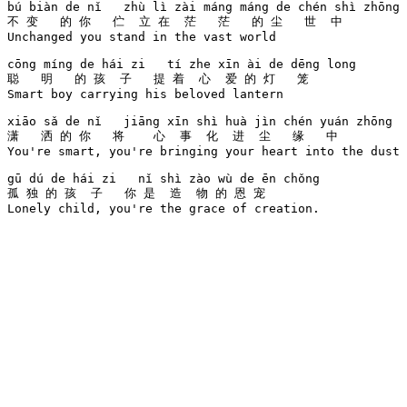
bú biàn de nǐ   zhù lì zài máng máng de chén shì zhōng 

不 变   的 你   伫  立 在  茫   茫   的 尘   世  中    

Unchanged you stand in the vast world

cōng míng de hái zi   tí zhe xīn ài de dēng long 

聪   明   的 孩  子   提 着  心  爱 的 灯   笼   

Smart boy carrying his beloved lantern

xiāo sǎ de nǐ   jiāng xīn shì huà jìn chén yuán zhōng 

潇   洒 的 你   将    心  事  化  进  尘   缘   中    

You're smart, you're bringing your heart into the dust

gū dú de hái zi   nǐ shì zào wù de ēn chǒng 

孤 独 的 孩  子   你 是  造  物 的 恩 宠  

Lonely child, you're the grace of creation.
