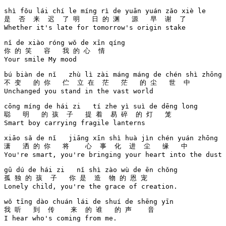
shì fǒu lái chí le míng rì de yuān yuán zǎo xiè le 

是  否  来  迟  了 明   日 的 渊   源   早  谢  了 

Whether it's late for tomorrow's origin stake

nǐ de xiào róng wǒ de xīn qíng 

你 的 笑   容   我 的 心  情   

Your smile My mood

bú biàn de nǐ   zhù lì zài máng máng de chén shì zhōng 

不 变   的 你   伫  立 在  茫   茫   的 尘   世  中    

Unchanged you stand in the vast world

cōng míng de hái zi   tí zhe yì suì de dēng long 

聪   明   的 孩  子   提 着  易 碎  的 灯   笼   

Smart boy carrying fragile lanterns

xiāo sǎ de nǐ   jiāng xīn shì huà jìn chén yuán zhōng 

潇   洒 的 你   将    心  事  化  进  尘   缘   中    

You're smart, you're bringing your heart into the dust

gū dú de hái zi   nǐ shì zào wù de ēn chǒng 

孤 独 的 孩  子   你 是  造  物 的 恩 宠    

Lonely child, you're the grace of creation.

wǒ tīng dào chuán lái de shuí de shēng yīn 

我 听   到  传    来  的 谁   的 声    音  

I hear who's coming from me.
