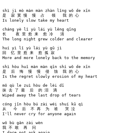
shì jì mò màn màn zhàn lǐng wǒ de xīn 

是  寂 寞 慢  慢  占   领   我 的 心  

Is lonely slow take my heart

cháng yè lǐ yù lái yù lěng qīng 

长    夜 里 愈 来  愈 冷   清   

The long night grew colder and clearer

huí yì lǐ yù lái yù gū jì 

回  忆 里 愈 来  愈 孤 寂 

More and more lonely back to the memory

shì hòu huǐ màn màn qīn shí wǒ de xīn 

是  后  悔  慢  慢  侵  蚀  我 的 心  

Is the regret slowly erosion of my heart

mǒ qù le zuì hòu de lèi dī 

抹 去 了 最  后  的 泪  滴 

Wiped away the last drop of tears

cóng jīn hòu bú zài wéi shuí kū qì 

从   今  后  不 再  为  谁   哭 泣 

I'll never cry for anyone again

wǒ bù gǎn zài wèn 

我 不 敢  再  问  

I dare not ask again
