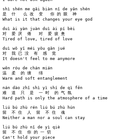
shì shén me gǎi biàn nǐ de yǎn shén 

是  什   么 改  变   你 的 眼  神   

What is it that changes your eye god

duì ài yàn juàn duì ài pí bèi 

对  爱 厌  倦   对  爱 疲 惫  

Tired of love, tired of love

duì wǒ yǐ méi yǒu gǎn jué 

对  我 已 没  有  感  觉  

It doesn't feel to me anymore

wēn róu de chán mián 

温  柔  的 缠   绵   

Warm and soft entanglement

nán dào zhǐ shì yì shí de qì fēn 

难  道  只  是  一 时  的 气 氛  

Hard path is only the atmosphere of a time

liú bú zhù rén liú bú zhù hún 

留  不 住  人  留  不 住  魂  

Neither a man nor a soul can stay

liú bú zhù nǐ de yì qiè 

留  不 住  你 的 一 切  

Can't hold your piece
