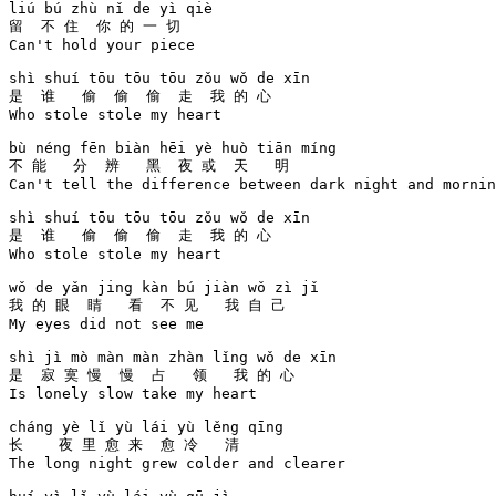
liú bú zhù nǐ de yì qiè 

留  不 住  你 的 一 切  

Can't hold your piece

shì shuí tōu tōu tōu zǒu wǒ de xīn 

是  谁   偷  偷  偷  走  我 的 心  

Who stole stole my heart

bù néng fēn biàn hēi yè huò tiān míng 

不 能   分  辨   黑  夜 或  天   明   

Can't tell the difference between dark night and mornin
shì shuí tōu tōu tōu zǒu wǒ de xīn 

是  谁   偷  偷  偷  走  我 的 心  

Who stole stole my heart

wǒ de yǎn jing kàn bú jiàn wǒ zì jǐ 

我 的 眼  睛   看  不 见   我 自 己 

My eyes did not see me

shì jì mò màn màn zhàn lǐng wǒ de xīn 

是  寂 寞 慢  慢  占   领   我 的 心  

Is lonely slow take my heart

cháng yè lǐ yù lái yù lěng qīng 

长    夜 里 愈 来  愈 冷   清   

The long night grew colder and clearer
