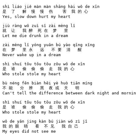
shì liáo jiě màn màn shāng hài wǒ de xīn 

是  了   解  慢  慢  伤    害  我 的 心  

Yes, slow down hurt my heart

jiù ràng wǒ zuì sǐ zài mèng lǐ 

就  让   我 醉  死 在  梦   里 

Let me die drunk in a dream

zài mèng lǐ yóng yuǎn bú yào qīng xǐng 

在  梦   里 永   远   不 要  清   醒   

Never wake up in a dream

shì shuí tōu tōu tōu zǒu wǒ de xīn 

是  谁   偷  偷  偷  走  我 的 心  

Who stole stole my heart

bù néng fēn biàn hēi yè huò tiān míng 

不 能   分  辨   黑  夜 或  天   明   

Can't tell the difference between dark night and mornin
shì shuí tōu tōu tōu zǒu wǒ de xīn 

是  谁   偷  偷  偷  走  我 的 心  

Who stole stole my heart

wǒ de yǎn jing kàn bú jiàn wǒ zì jǐ 

我 的 眼  睛   看  不 见   我 自 己 

My eyes did not see me
