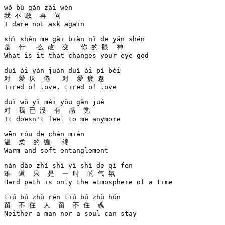
wǒ bù gǎn zài wèn 

我 不 敢  再  问  

I dare not ask again

shì shén me gǎi biàn nǐ de yǎn shén 

是  什   么 改  变   你 的 眼  神   

What is it that changes your eye god

duì ài yàn juàn duì ài pí bèi 

对  爱 厌  倦   对  爱 疲 惫  

Tired of love, tired of love

duì wǒ yǐ méi yǒu gǎn jué 

对  我 已 没  有  感  觉  

It doesn't feel to me anymore

wēn róu de chán mián 

温  柔  的 缠   绵   

Warm and soft entanglement

nán dào zhǐ shì yì shí de qì fēn 

难  道  只  是  一 时  的 气 氛  

Hard path is only the atmosphere of a time

liú bú zhù rén liú bú zhù hún 

留  不 住  人  留  不 住  魂  

Neither a man nor a soul can stay
