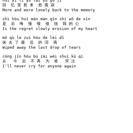
huí yì lǐ yù lái yù gū jì 

回  忆 里 愈 来  愈 孤 寂 

More and more lonely back to the memory

shì hòu huǐ màn màn qīn shí wǒ de xīn 

是  后  悔  慢  慢  侵  蚀  我 的 心  

Is the regret slowly erosion of my heart

mǒ qù le zuì hòu de lèi dī 

抹 去 了 最  后  的 泪  滴 

Wiped away the last drop of tears

cóng jīn hòu bú zài wéi shuí kū qì 

从   今  后  不 再  为  谁   哭 泣 

I'll never cry for anyone again
